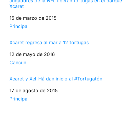
Jugadores de la NFL liberan tortugas en el parque
Xcaret
Fecha
15 de marzo de 2015
Respecto a
Principal
Xcaret regresa al mar a 12 tortugas
Fecha
12 de mayo de 2016
Respecto a
Cancun
Xcaret y Xel-Há dan inicio al #Tortugatón
Fecha
17 de agosto de 2015
Respecto a
Principal