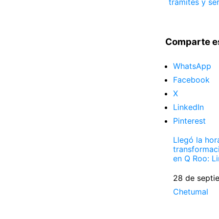
trámites y se
Comparte e
WhatsApp
Facebook
X
LinkedIn
Pinterest
Llegó la hor
transformac
en Q Roo: L
Fecha
28 de septi
Respecto a
Chetumal