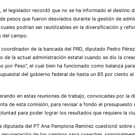
, el legislador recordó que no se ha informado el destino d
 de pesos que fueron desviados durante la gestión de admi
s cuales podrían ser reutilizables en la diversificación y ref
s del campo.
el coordinador de la bancada del PRD, diputado Pedro Pére
cio de la actual administración estatal cuando se dio la crea
o por Peso”, el cual bien ha funcionado como balanza para
supuestal del gobierno federal de hasta un 85 por ciento al
rando en estas reuniones de trabajo, convocadas por la d
ta de esta comisión, para revisar a fondo el presupuesto 
luntad para poder lograr los resultados que requiere la ciu
la diputada del PT Ana Pamplona Ramírez cuestionó sobre c
a recuperación de los caminos saca cosechas, principalment