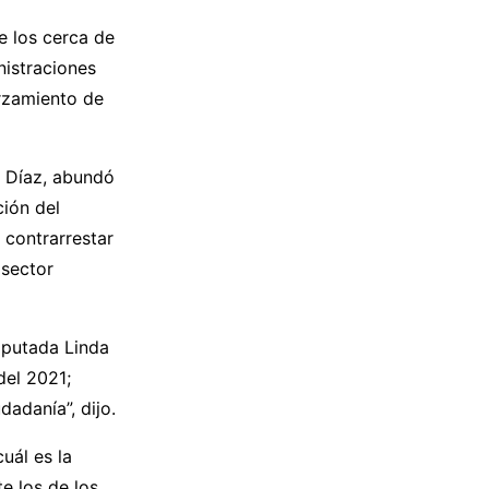
e los cerca de
nistraciones
orzamiento de
z Díaz, abundó
ción del
 contrarrestar
 sector
iputada Linda
del 2021;
dadanía”, dijo.
uál es la
e los de los