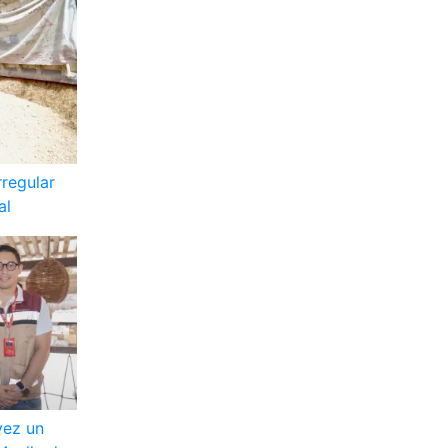
rregular
al
vez un