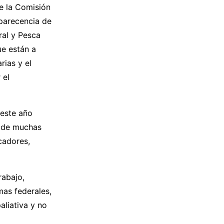
e la Comisión
mparecencia de
ral y Pesca
ue están a
rias y el
 el
 este año
a de muchas
cadores,
rabajo,
mas federales,
aliativa y no