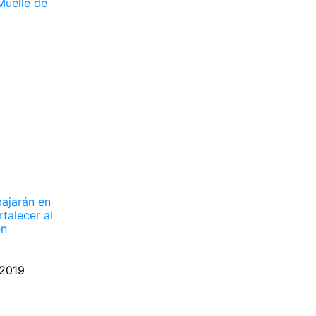
Muelle de
bajarán en
talecer al
en
 2019