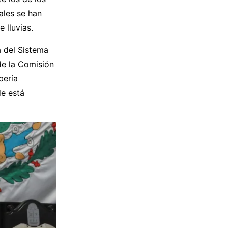
ales se han
 lluvias.
 del Sistema
de la Comisión
bería
de está