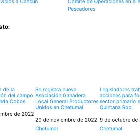
rvicios a Cancún
Comité de Operaciones en el 
Pescadores
sto:
a de la
Se registra nueva
Legisladores tra
ión del campo
Asociación Ganadera
acciones para for
inda Cobos
Local General Productores
sector primario 
Unidos en Chetumal
Quintana Roo
embre de 2022
Fecha
29 de noviembre de 2022
Fecha
9 de octubre de
Respecto a
Chetumal
Respecto a
Chetumal