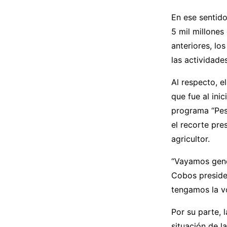
En ese sentido
5 mil millones
anteriores, lo
las actividade
Al respecto, 
que fue al ini
programa “Pes
el recorte pre
agricultor.
“Vayamos gene
Cobos presiden
tengamos la vo
Por su parte, 
situación de l