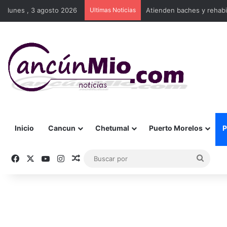
lunes , 3 agosto 2026
Ultimas Noticias
Atienden baches y rehabi
Inicio
Cancun
Chetumal
Puerto Morelos
P
Facebook
X
YouTube
Instagram
Publicación al azar
Busca
por