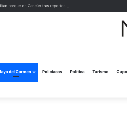
litan parque en Cancún tras reportes ciudadanos
laya del Carmen
Policiacas
Política
Turismo
Cupo
r