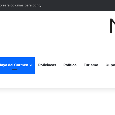
orrerá colonias para conocer necesidades en materia de seguridad
laya del Carmen
Policiacas
Política
Turismo
Cupo
r