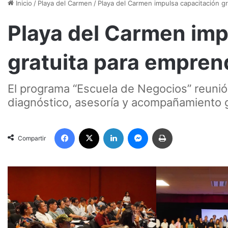
Inicio
/
Playa del Carmen
/
Playa del Carmen impulsa capacitación g
Playa del Carmen imp
gratuita para empre
El programa “Escuela de Negocios” reuni
diagnóstico, asesoría y acompañamiento gr
Facebook
X
LinkedIn
Messenger
Imprimir
Compartir