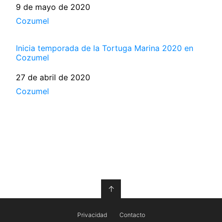
Fecha
9 de mayo de 2020
Respecto a
Cozumel
Inicia temporada de la Tortuga Marina 2020 en
Cozumel
Fecha
27 de abril de 2020
Respecto a
Cozumel
↑
Privacidad
Contacto