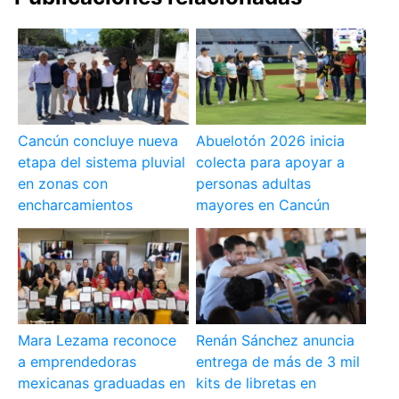
Cancún concluye nueva
Abuelotón 2026 inicia
etapa del sistema pluvial
colecta para apoyar a
en zonas con
personas adultas
encharcamientos
mayores en Cancún
Mara Lezama reconoce
Renán Sánchez anuncia
a emprendedoras
entrega de más de 3 mil
mexicanas graduadas en
kits de libretas en