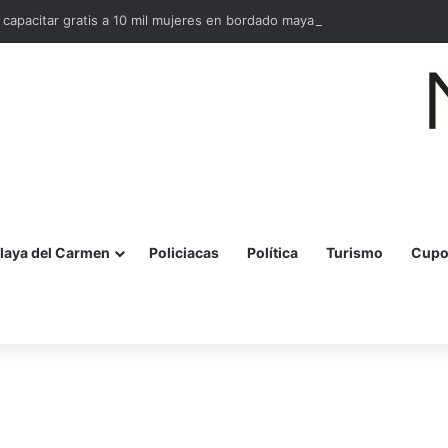
 capacitar gratis a 10 mil mujeres en bordado maya en Quintana Roo
laya del Carmen
Policiacas
Política
Turismo
Cupo
r