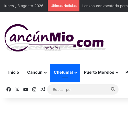
lunes , 3 agosto 2026
Ultimas Noticias
Lanzan convocatoria para
Inicio
Cancun
Chetumal
Puerto Morelos
P
Facebook
X
YouTube
Instagram
Publicación al azar
Busca
por