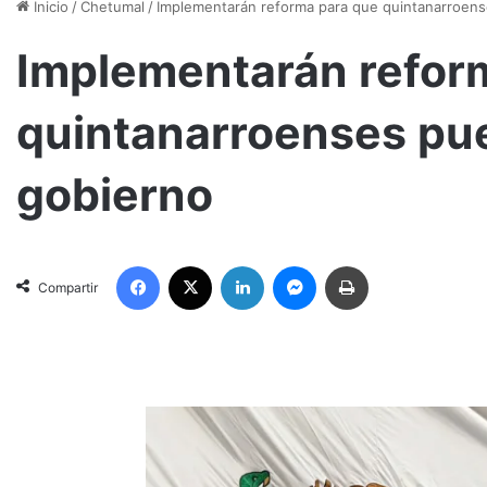
Inicio
/
Chetumal
/
Implementarán reforma para que quintanarroen
Implementarán refor
quintanarroenses p
gobierno
Facebook
X
LinkedIn
Messenger
Imprimir
Compartir