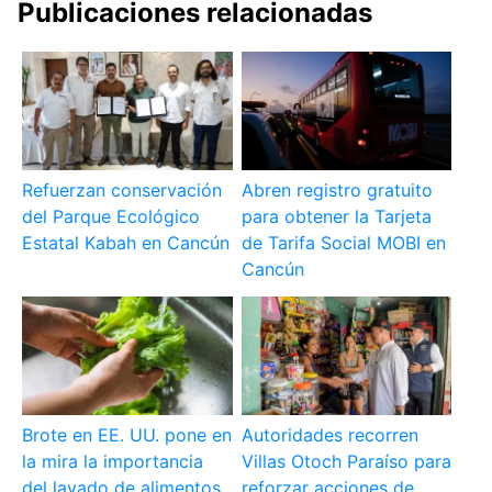
Publicaciones relacionadas
Refuerzan conservación
Abren registro gratuito
del Parque Ecológico
para obtener la Tarjeta
Estatal Kabah en Cancún
de Tarifa Social MOBI en
Cancún
Brote en EE. UU. pone en
Autoridades recorren
la mira la importancia
Villas Otoch Paraíso para
del lavado de alimentos
reforzar acciones de