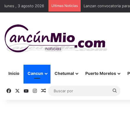
lunes , 3 agosto 2026
Ultimas Noticias
Lanzan convocatoria para
Inicio
Cancun
Chetumal
Puerto Morelos
P
Facebook
X
YouTube
Instagram
Publicación al azar
Busca
por