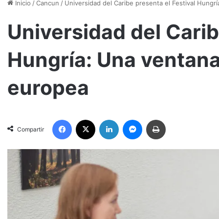
Inicio
/
Cancun
/
Universidad del Caribe presenta el Festival Hungrí
Universidad del Carib
Hungría: Una ventana 
europea
Facebook
X
LinkedIn
Messenger
Imprimir
Compartir