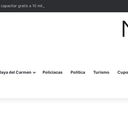
 capacitar gratis a 10 mil mujeres en bordado maya en Quintana Roo
laya del Carmen
Policiacas
Política
Turismo
Cupo
r