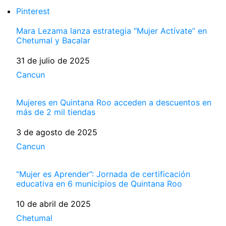
Pinterest
Mara Lezama lanza estrategia “Mujer Actívate” en
Chetumal y Bacalar
Fecha
31 de julio de 2025
Respecto a
Cancun
Mujeres en Quintana Roo acceden a descuentos en
más de 2 mil tiendas
Fecha
3 de agosto de 2025
Respecto a
Cancun
“Mujer es Aprender”: Jornada de certificación
educativa en 6 municipios de Quintana Roo
Fecha
10 de abril de 2025
Respecto a
Chetumal