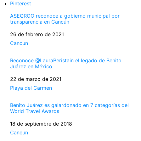
Pinterest
ASEQROO reconoce a gobierno municipal por
transparencia en Cancún
Fecha
26 de febrero de 2021
Respecto a
Cancun
Reconoce @LauraBeristain el legado de Benito
Juárez en México
Fecha
22 de marzo de 2021
Respecto a
Playa del Carmen
Benito Juárez es galardonado en 7 categorías del
World Travel Awards
Fecha
18 de septiembre de 2018
Respecto a
Cancun