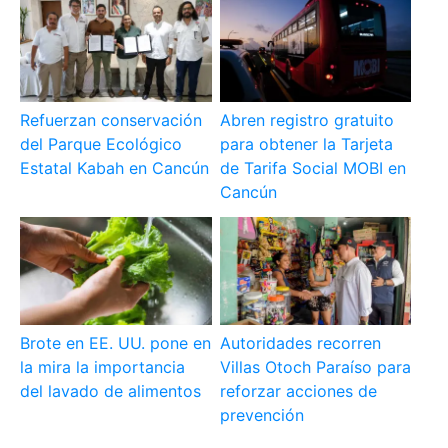
Refuerzan conservación
Abren registro gratuito
del Parque Ecológico
para obtener la Tarjeta
Estatal Kabah en Cancún
de Tarifa Social MOBI en
Cancún
Brote en EE. UU. pone en
Autoridades recorren
la mira la importancia
Villas Otoch Paraíso para
del lavado de alimentos
reforzar acciones de
prevención