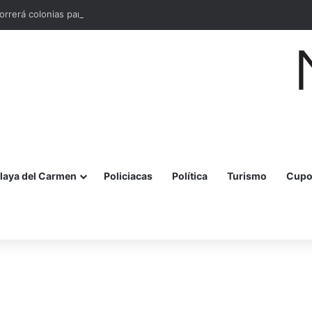
orrerá colonias para conocer necesidades en materia de seguridad
laya del Carmen
Policiacas
Política
Turismo
Cupo
r