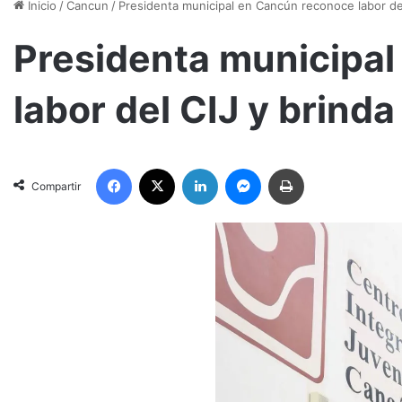
Inicio
/
Cancun
/
Presidenta municipal en Cancún reconoce labor del
Presidenta municipa
labor del CIJ y brind
Facebook
X
LinkedIn
Messenger
Imprimir
Compartir