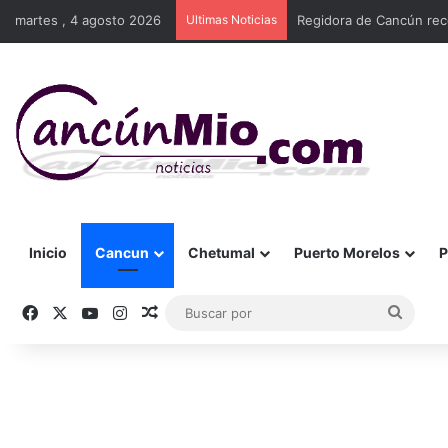
martes , 4 agosto 2026
Ultimas Noticias
Regidora de Cancún rec
Inicio
Cancun
Chetumal
Puerto Morelos
P
Facebook
X
YouTube
Instagram
Publicación al azar
Busca
por