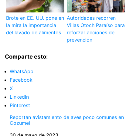
Brote en EE. UU. pone en
Autoridades recorren
la mira la importancia
Villas Otoch Paraíso para
del lavado de alimentos
reforzar acciones de
prevención
Comparte esto:
WhatsApp
Facebook
X
LinkedIn
Pinterest
Reportan avistamiento de aves poco comunes en
Cozumel
Fecha
30 de mayo de 2023