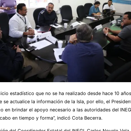
rcicio estadístico que no se ha realizado desde hace 10 años
se actualice la información de la Isla, por ello, el Presiden
co en brindar el apoyo necesario a las autoridades del INEGI
 cabo en tiempo y forma”, indicó Cota Becerra.
ión del Coordinador Estatal del INEGI, Carlos Novelo Vela,