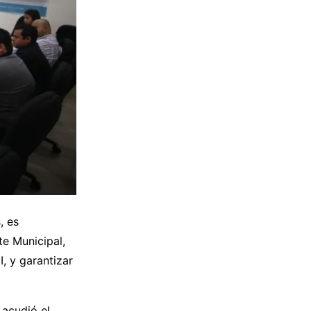
, es
te Municipal,
, y garantizar
 acudió el