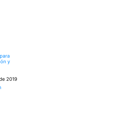
 para
ión y
 de 2019
n