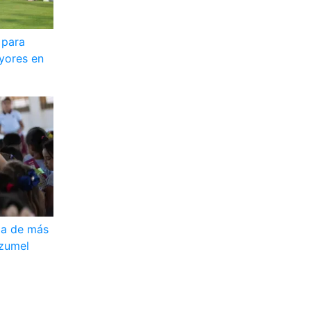
 para
yores en
ga de más
ozumel