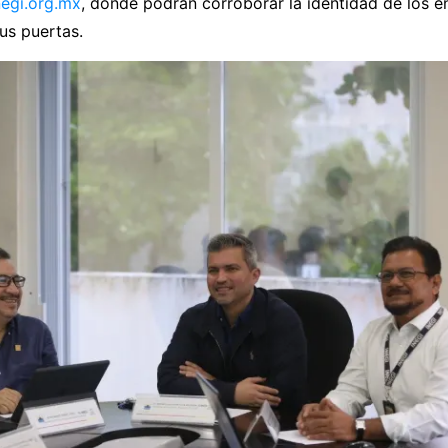
egi.org.mx
, donde podrán corroborar la identidad de los e
us puertas.