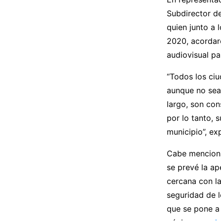
Subdirector d
quien junto a 
2020, acordaro
audiovisual pa
“Todos los ci
aunque no sean
largo, son con
por lo tanto, 
municipio”, ex
Cabe mencionar
se prevé la a
cercana con la
seguridad de l
que se pone a 