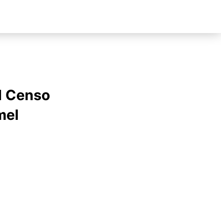
el Censo
mel