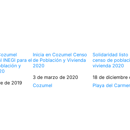
Cozumel
Inicia en Cozumel Censo
Solidaridad listo
al INEGI para el
de Población y Vivienda
censo de poblac
blación y
2020
vivienda 2020
20
Fecha
3 de marzo de 2020
Fecha
18 de diciembre
re de 2019
Respecto a
Cozumel
Respecto a
Playa del Carme