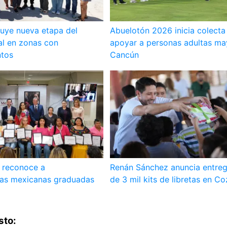
uye nueva etapa del
Abuelotón 2026 inicia colecta
al en zonas con
apoyar a personas adultas ma
tos
Cancún
 reconoce a
Renán Sánchez anuncia entre
as mexicanas graduadas
de 3 mil kits de libretas en C
sto: