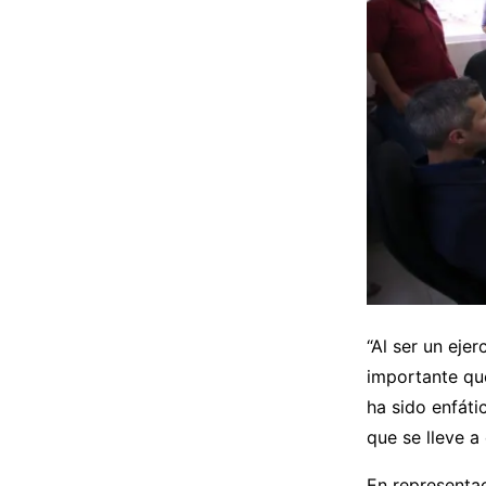
“Al ser un eje
importante que 
ha sido enfáti
que se lleve a
En representac