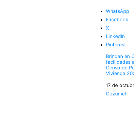
WhatsApp
Facebook
X
LinkedIn
Pinterest
Brindan en 
facilidades 
Censo de Po
Vivienda 20
Fecha
17 de octub
Respecto a
Cozumel