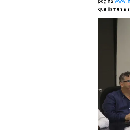
página
www.in
que llamen a s