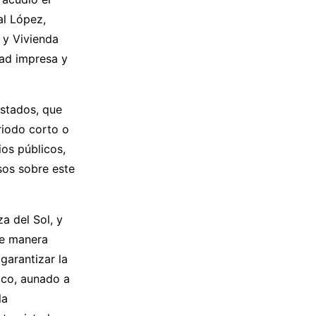
al López,
 y Vivienda
dad impresa y
estados, que
riodo corto o
os públicos,
isos sobre este
a del Sol, y
de manera
garantizar la
ico, aunado a
la