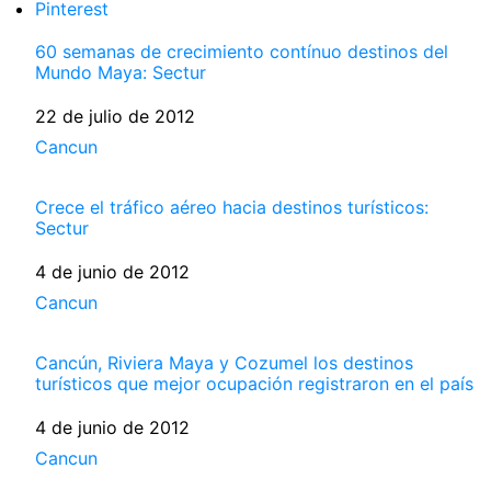
Pinterest
60 semanas de crecimiento contínuo destinos del
Mundo Maya: Sectur
Fecha
22 de julio de 2012
Respecto a
Cancun
Crece el tráfico aéreo hacia destinos turísticos:
Sectur
Fecha
4 de junio de 2012
Respecto a
Cancun
Cancún, Riviera Maya y Cozumel los destinos
turísticos que mejor ocupación registraron en el país
Fecha
4 de junio de 2012
Respecto a
Cancun