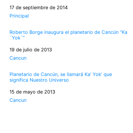
Fecha
17 de septiembre de 2014
Respecto a
Principal
Roberto Borge inaugura el planetario de Cancún “Ka
´Yok´”
Fecha
19 de julio de 2013
Respecto a
Cancun
Planetario de Cancún, se llamará Ka’ Yok’ que
significa Nuestro Universo
Fecha
15 de mayo de 2013
Respecto a
Cancun