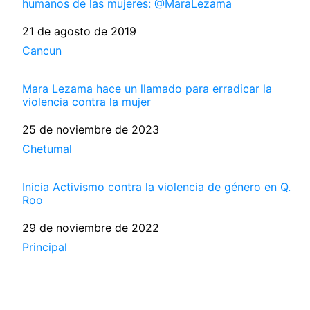
humanos de las mujeres: @MaraLezama
Fecha
21 de agosto de 2019
Respecto a
Cancun
Mara Lezama hace un llamado para erradicar la
violencia contra la mujer
Fecha
25 de noviembre de 2023
Respecto a
Chetumal
Inicia Activismo contra la violencia de género en Q.
Roo
Fecha
29 de noviembre de 2022
Respecto a
Principal