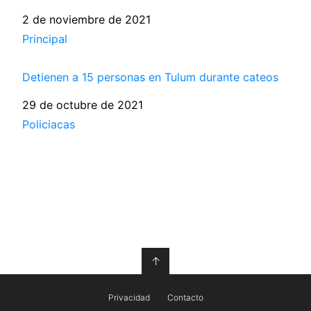
Fecha
2 de noviembre de 2021
Respecto a
Principal
Detienen a 15 personas en Tulum durante cateos
Fecha
29 de octubre de 2021
Respecto a
Policiacas
↑
Privacidad
Contacto