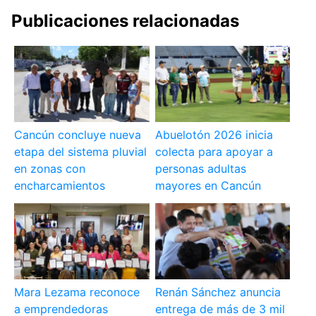
Publicaciones relacionadas
Cancún concluye nueva
Abuelotón 2026 inicia
etapa del sistema pluvial
colecta para apoyar a
en zonas con
personas adultas
encharcamientos
mayores en Cancún
Mara Lezama reconoce
Renán Sánchez anuncia
a emprendedoras
entrega de más de 3 mil