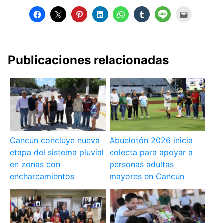
Publicaciones relacionadas
Cancún concluye nueva
Abuelotón 2026 inicia
etapa del sistema pluvial
colecta para apoyar a
en zonas con
personas adultas
encharcamientos
mayores en Cancún