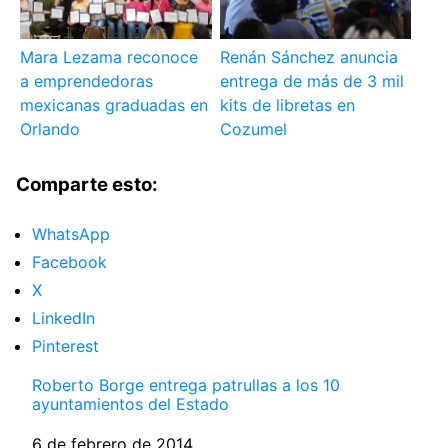
Mara Lezama reconoce
Renán Sánchez anuncia
a emprendedoras
entrega de más de 3 mil
mexicanas graduadas en
kits de libretas en
Orlando
Cozumel
Comparte esto:
WhatsApp
Facebook
X
LinkedIn
Pinterest
Roberto Borge entrega patrullas a los 10
ayuntamientos del Estado
Fecha
6 de febrero de 2014