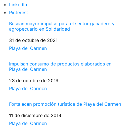
LinkedIn
Pinterest
Buscan mayor impulso para el sector ganadero y
agropecuario en Solidaridad
Fecha
31 de octubre de 2021
Respecto a
Playa del Carmen
Impulsan consumo de productos elaborados en
Playa del Carmen
Fecha
23 de octubre de 2019
Respecto a
Playa del Carmen
Fortalecen promoción turística de Playa del Carmen
Fecha
11 de diciembre de 2019
Respecto a
Playa del Carmen