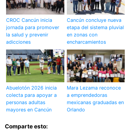
CROC Cancún inicia
Cancún concluye nueva
jornada para promover
etapa del sistema pluvial
la salud y prevenir
en zonas con
adicciones
encharcamientos
Abuelotón 2026 inicia
Mara Lezama reconoce
colecta para apoyar a
a emprendedoras
personas adultas
mexicanas graduadas en
mayores en Cancún
Orlando
Comparte esto: