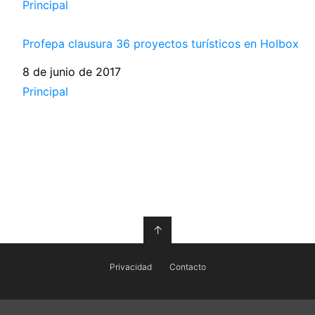
Respecto a
Principal
Profepa clausura 36 proyectos turísticos en Holbox
Fecha
8 de junio de 2017
Respecto a
Principal
↑
Privacidad
Contacto