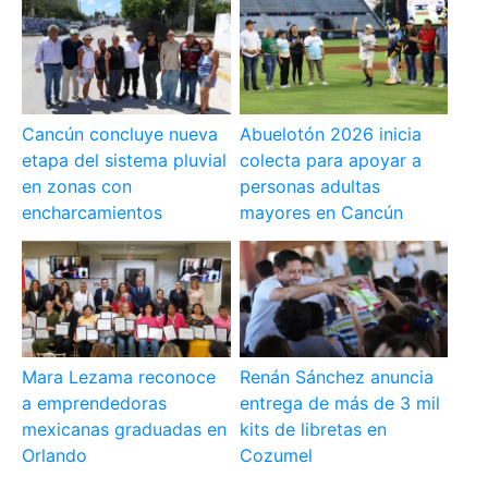
Cancún concluye nueva
Abuelotón 2026 inicia
etapa del sistema pluvial
colecta para apoyar a
en zonas con
personas adultas
encharcamientos
mayores en Cancún
Mara Lezama reconoce
Renán Sánchez anuncia
a emprendedoras
entrega de más de 3 mil
mexicanas graduadas en
kits de libretas en
Orlando
Cozumel