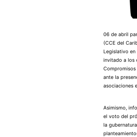
06 de abril p
(CCE del Cari
Legislativo e
invitado a los
Compromisos e
ante la prese
asociaciones e
Asimismo, inf
el voto del pr
la gubernatur
planteamiento