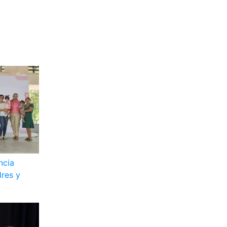
ncia
res y