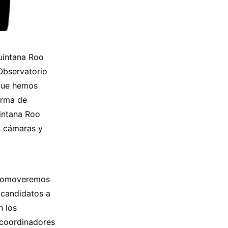
uintana Roo
Observatorio
 que hemos
irma de
intana Roo
s cámaras y
promoveremos
 candidatos a
n los
 coordinadores