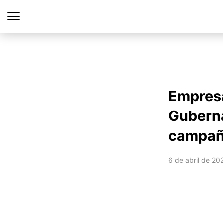
Empresa
Guberna
campa
6 de abril de 20