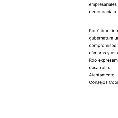
empresariales 
democracia a t
Por último, i
gubernatura u
compromisos de
cámaras y aso
Roo expresamos
desarrollo.
Atentamente
Consejos Coor