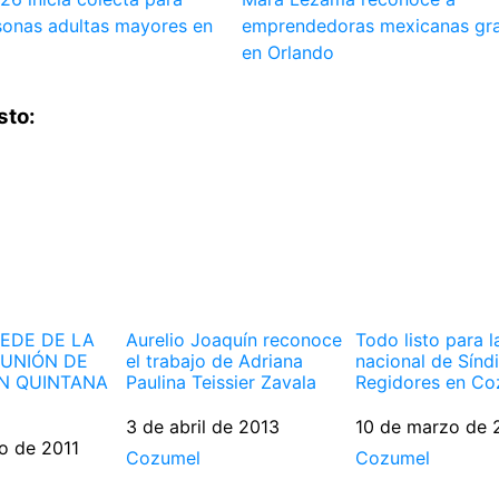
sonas adultas mayores en
emprendedoras mexicanas gr
en Orlando
sto:
EDE DE LA
Aurelio Joaquín reconoce
Todo listo para l
EUNIÓN DE
el trabajo de Adriana
nacional de Sínd
EN QUINTANA
Paulina Teissier Zavala
Regidores en Co
Fecha
3 de abril de 2013
Fecha
10 de marzo de 
o de 2011
Respecto a
Cozumel
Respecto a
Cozumel