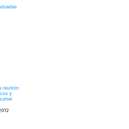
aduadas
a reunión
icos y
zumel
2012