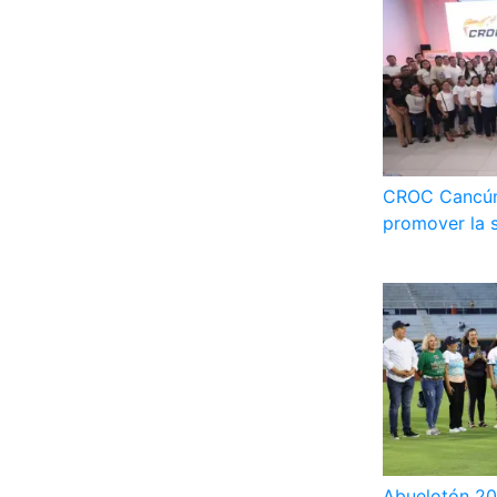
CROC Cancún 
promover la s
Abuelotón 202