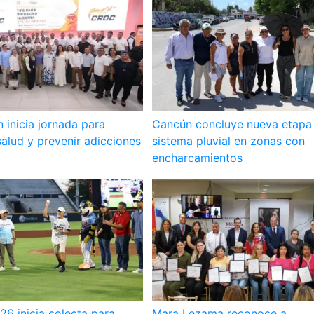
inicia jornada para
Cancún concluye nueva etapa
alud y prevenir adicciones
sistema pluvial en zonas con
encharcamientos
6 inicia colecta para
Mara Lezama reconoce a