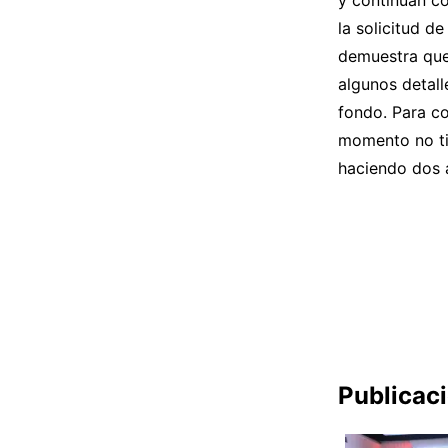
y continúan co
la solicitud d
demuestra que 
algunos detall
fondo. Para co
momento no ti
haciendo dos a
Publicac