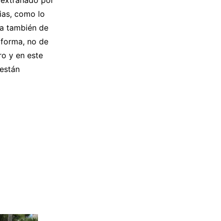
e extrañado por
rias, como lo
ia también de
 forma, no de
ro y en este
 están