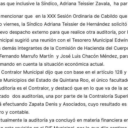
as que inclusive la Síndico, Adriana Teissier Zavala, ha par
 mencionar que en la XXX Sesión Ordinaria de Cabildo que 
 viernes, la Síndico Adriana Teissier de Hernández solicitó
evo despacho externo para que realice otra auditoría, por 
icipal sugirió una reunión con el Tesorero Municipal Edwin
s demás integrantes de la Comisión de Hacienda del Cuerp
 Fernando Marrufo Martín y José Luis Chacón Méndez, para
tomando en cuenta la situación económica actual.
l Contralor Municipal dijo que con base en el artículo 128 y
e Municipios del Estado de Quintana Roo, el único facultad
auditoria es el Contralor, y destacó que en lo que va de la a
zado dos auditorías, una por parte de la Contraloría Super
á efectuando Zapata Denis y Asociados, cuyo resultado es 
ro y contable.
ualmente la auditoría ya concluyó en materia financiera e