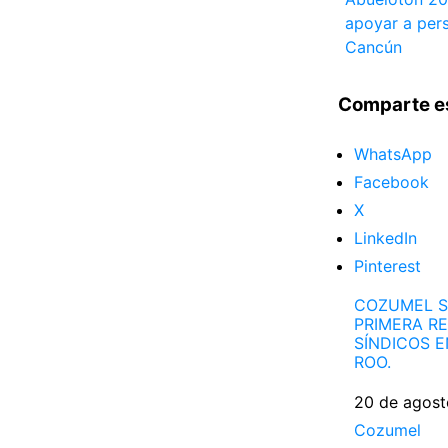
apoyar a per
Cancún
Comparte e
WhatsApp
Facebook
X
LinkedIn
Pinterest
COZUMEL S
PRIMERA R
SÍNDICOS 
ROO.
Fecha
20 de agost
Respecto a
Cozumel