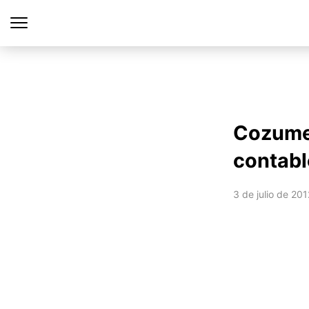
Cozumel
contable
3 de julio de 201