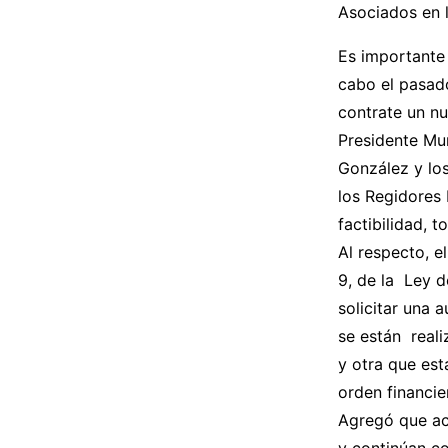
Asociados en l
Es importante
cabo el pasado
contrate un nu
Presidente Mun
González y lo
los Regidores
factibilidad, 
Al respecto, e
9, de la Ley d
solicitar una 
se están reali
y otra que est
orden financie
Agregó que act