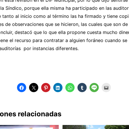
n esta revisión en el DIF Municipal, por lo que dijo sentirs
e la Síndico, porque ella misma ha participado en las audito
tanto al inicio como al término las ha firmado y tiene cop
es de observaciones que se hicieron, las cuales que son de
ncluir, destacó que lo que ella propone cuesta mucho dine
ene el recurso para contratar a alguien foráneo cuando se
uditorías por instancias diferentes.
iones relacionadas