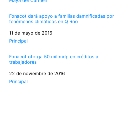
Respecto a
Playa del Carmen
Fonacot dará apoyo a familias damnificadas por
fenómenos climáticos en Q Roo
Fecha
11 de mayo de 2016
Respecto a
Principal
Fonacot otorga 50 mil mdp en créditos a
trabajadores
Fecha
22 de noviembre de 2016
Respecto a
Principal