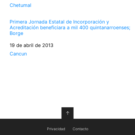
Respecto a
Chetumal
Primera Jornada Estatal de Incorporación y
Acreditación beneficiara a mil 400 quintanarroenses;
Borge
Fecha
19 de abril de 2013
Respecto a
Cancun
↑
Privacidad
Contacto