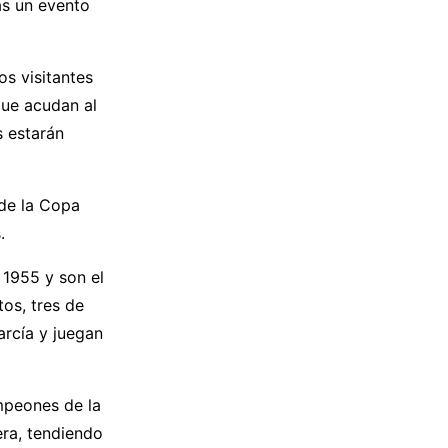
ás un evento
os visitantes
que acudan al
s estarán
 de la Copa
.
 1955 y son el
os, tres de
rcía y juegan
mpeones de la
era, tendiendo