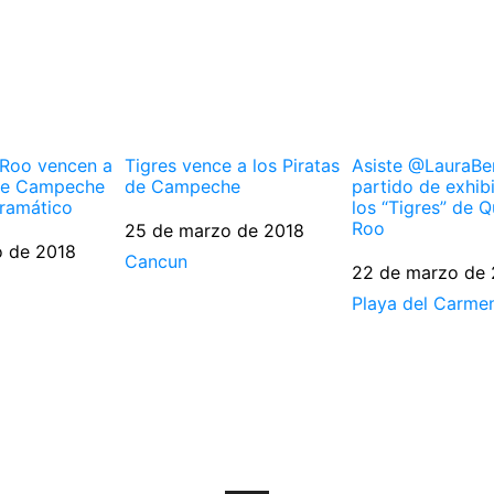
 Roo vencen a
Tigres vence a los Piratas
Asiste @LauraBer
 de Campeche
de Campeche
partido de exhib
dramático
los “Tigres” de 
Roo
Fecha
25 de marzo de 2018
o de 2018
Respecto a
Cancun
Fecha
22 de marzo de 
Respecto a
Playa del Carme