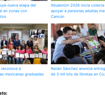
uye nueva etapa del
Abuelotón 2026 inicia colecta
al en zonas con
apoyar a personas adultas ma
tos
Cancún
 reconoce a
Renán Sánchez anuncia entre
as mexicanas graduadas
de 3 mil kits de libretas en C
sto: