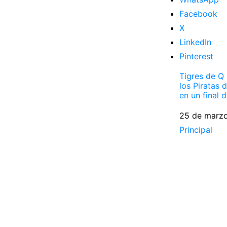
Facebook
X
LinkedIn
Pinterest
Tigres de Q
los Piratas
en un final 
Fecha
25 de marz
Respecto a
Principal