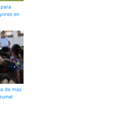
 para
yores en
ga de más
ozumel