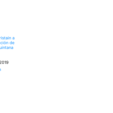
istain a
ición de
Quintana
2019
n