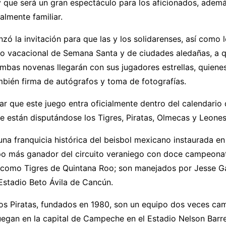
y que será un gran espectáculo para los aficionados, adem
almente familiar.
nzó la invitación para que las y los solidarenses, así como l
do vacacional de Semana Santa y de ciudades aledañas, a 
mbas novenas llegarán con sus jugadores estrellas, quiene
bién firma de autógrafos y toma de fotografías.
r que este juego entra oficialmente dentro del calendario
 están disputándose los Tigres, Piratas, Olmecas y Leones
una franquicia histórica del beisbol mexicano instaurada en
o más ganador del circuito veraniego con doce campeonat
 como Tigres de Quintana Roo; son manejados por Jesse Ga
 Estadio Beto Ávila de Cancún.
los Piratas, fundados en 1980, son un equipo dos veces ca
juegan en la capital de Campeche en el Estadio Nelson Barr