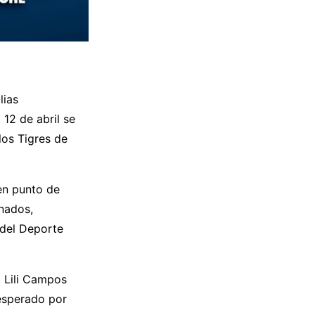
lias
 12 de abril se
los Tigres de
en punto de
onados,
 del Deporte
a Lili Campos
 esperado por