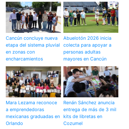
Cancún concluye nueva
Abuelotón 2026 inicia
etapa del sistema pluvial
colecta para apoyar a
en zonas con
personas adultas
encharcamientos
mayores en Cancún
Mara Lezama reconoce
Renán Sánchez anuncia
a emprendedoras
entrega de más de 3 mil
mexicanas graduadas en
kits de libretas en
Orlando
Cozumel