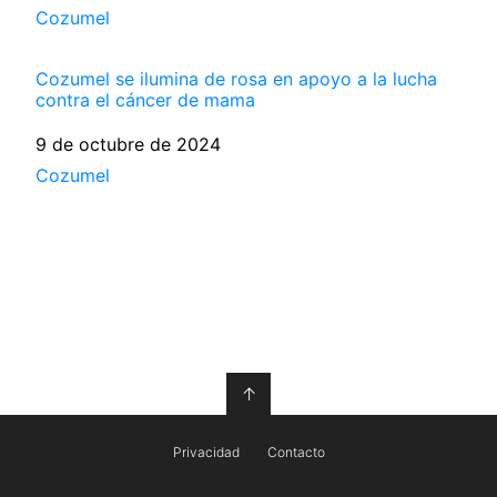
Respecto a
Cozumel
Cozumel se ilumina de rosa en apoyo a la lucha
contra el cáncer de mama
Fecha
9 de octubre de 2024
Respecto a
Cozumel
↑
Privacidad
Contacto