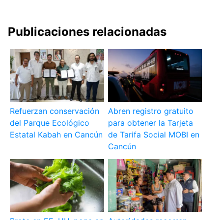
Publicaciones relacionadas
Refuerzan conservación
Abren registro gratuito
del Parque Ecológico
para obtener la Tarjeta
Estatal Kabah en Cancún
de Tarifa Social MOBI en
Cancún