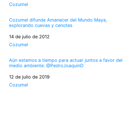
Respecto a
Cozumel
Cozumel difunde Amanecer del Mundo Maya,
explorando cuevas y cenotes
Fecha
14 de julio de 2012
Respecto a
Cozumel
Aún estamos a tiempo para actuar juntos a favor del
medio ambiente: @PedroJoaquinD
Fecha
12 de julio de 2019
Respecto a
Cozumel