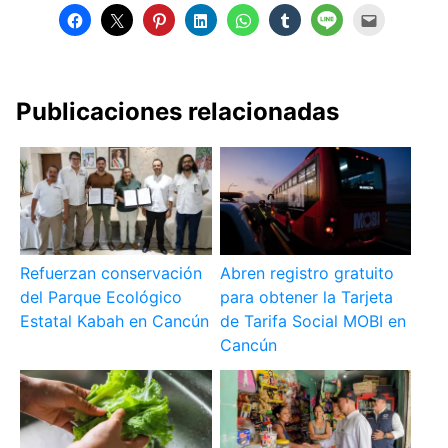
Publicaciones relacionadas
Refuerzan conservación
Abren registro gratuito
del Parque Ecológico
para obtener la Tarjeta
Estatal Kabah en Cancún
de Tarifa Social MOBI en
Cancún