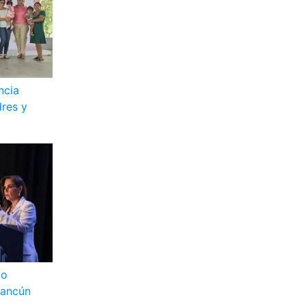
ncia
res y
to
Cancún