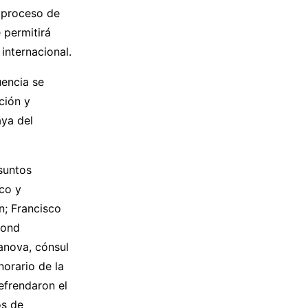
n proceso de
 permitirá
internacional.
uencia se
ción y
aya del
Asuntos
co y
n; Francisco
mond
anova, cónsul
norario de la
efrendaron el
os de