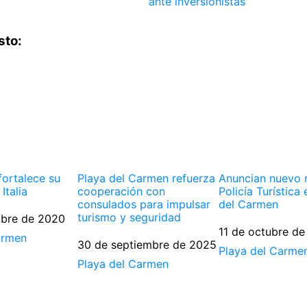
ante inversionistas
sto:
fortalece su
Playa del Carmen refuerza
Anuncian nuevo
Italia
cooperación con
Policía Turística
consulados para impulsar
del Carmen
turismo y seguridad
mbre de 2020
Fecha
11 de octubre de
armen
Fecha
30 de septiembre de 2025
Respecto a
Playa del Carme
Respecto a
Playa del Carmen