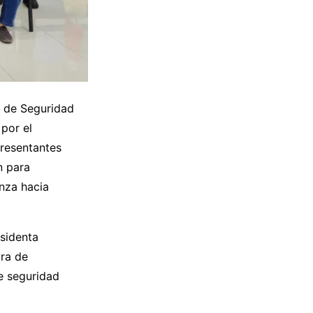
o de Seguridad
por el
presentantes
n para
anza hacia
esidenta
ora de
e seguridad