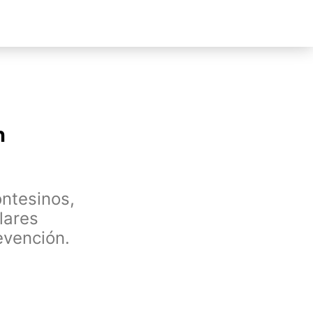
n
ontesinos,
lares
evención.