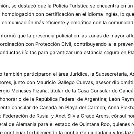
nión, se destacó que la Policía Turística se encuentra en u
 homologación con certificación en el idioma inglés, lo que
a comunicación más eficiente y empática con la comunidad 
nformó que la presencia policial en las zonas de mayor afl
ordinación con Protección Civil, contribuyendo a la preven
onductas ilícitas para garantizar una estancia segura en Pl
o también participaron el área Jurídica, la Subsecretaría, 
sores, junto con Mauricio Gallego Cuevas, asesor diplomáti
rgio Meneses Pizaña, titular de la Casa Consular de Cancú
 honorario de la República Federal de Argentina; León Ray
gente consular de Canadá en Playa del Carmen; Anna Plekh
a Federación de Rusia, y Anet Silvia Grace Arens, cónsul ho
ral de Alemania para el estado de Quintana Roo, quienes r
 continuar fortaleciendo la confianza ciudadana y los laz