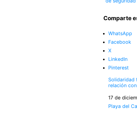
de seguridad
Comparte e
WhatsApp
Facebook
X
LinkedIn
Pinterest
Solidaridad 
relación con 
Fecha
17 de dicie
Respecto a
Playa del C