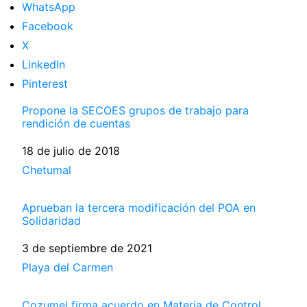
WhatsApp
Facebook
X
LinkedIn
Pinterest
Propone la SECOES grupos de trabajo para
rendición de cuentas
Fecha
18 de julio de 2018
Respecto a
Chetumal
Aprueban la tercera modificación del POA en
Solidaridad
Fecha
3 de septiembre de 2021
Respecto a
Playa del Carmen
Cozumel firma acuerdo en Materia de Control