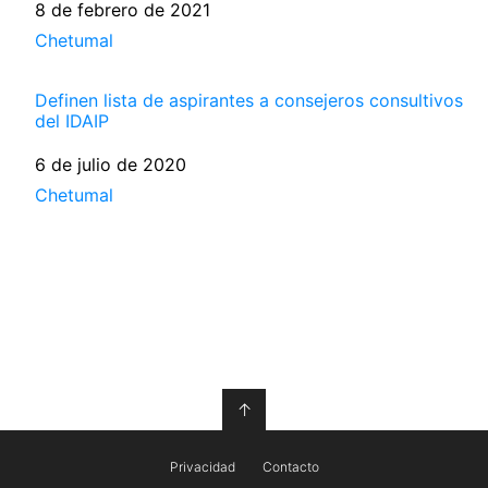
Fecha
8 de febrero de 2021
Respecto a
Chetumal
Definen lista de aspirantes a consejeros consultivos
del IDAIP
Fecha
6 de julio de 2020
Respecto a
Chetumal
↑
Privacidad
Contacto