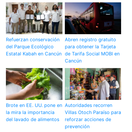
Refuerzan conservación
Abren registro gratuito
del Parque Ecológico
para obtener la Tarjeta
Estatal Kabah en Cancún
de Tarifa Social MOBI en
Cancún
Brote en EE. UU. pone en
Autoridades recorren
la mira la importancia
Villas Otoch Paraíso para
del lavado de alimentos
reforzar acciones de
prevención