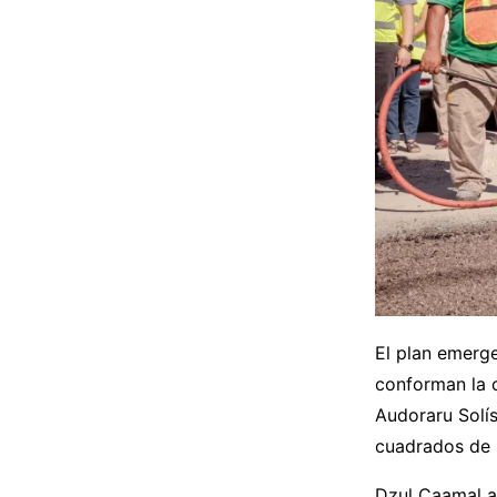
El plan emerge
conforman la c
Audoraru Solís
cuadrados de m
Dzul Caamal a