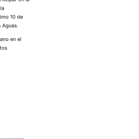
la
ximo 10 de
s Aguas.
ano en el
tos