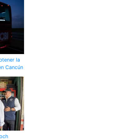
btener la
 en Cancún
toch