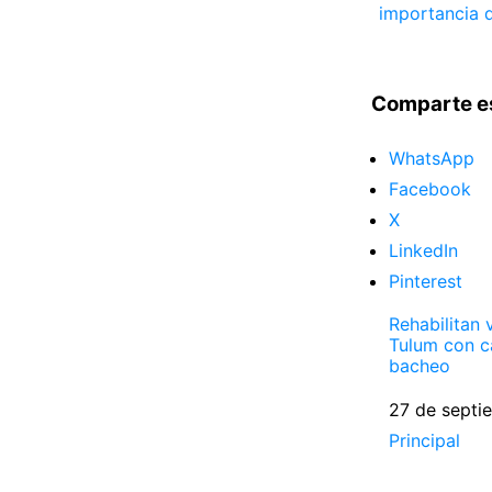
importancia d
Comparte e
WhatsApp
Facebook
X
LinkedIn
Pinterest
Rehabilitan 
Tulum con 
bacheo
Fecha
27 de septi
Respecto a
Principal