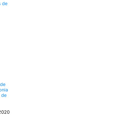
s de
 de
onia
 de
2020