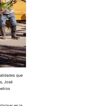
ialidades que
s, José
metros
ticipar en la