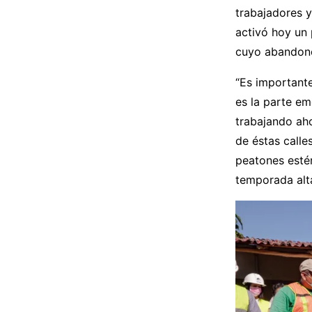
trabajadores 
activó hoy un 
cuyo abandono
“Es important
es la parte e
trabajando aho
de éstas calle
peatones estén
temporada alta