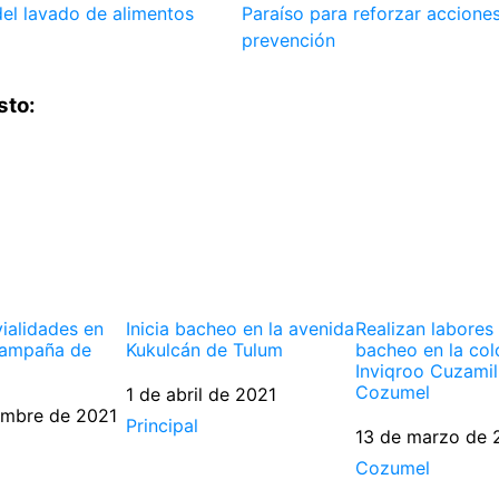
el lavado de alimentos
Paraíso para reforzar accione
prevención
sto:
vialidades en
Inicia bacheo en la avenida
Realizan labores
campaña de
Kukulcán de Tulum
bacheo en la col
Inviqroo Cuzamil
Cozumel
Fecha
1 de abril de 2021
embre de 2021
Respecto a
Principal
Fecha
13 de marzo de 
Respecto a
Cozumel