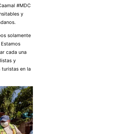
l Caamal #MDC
nsitables y
adanos.
eos solamente
. Estamos
tar cada una
istas y
turistas en la