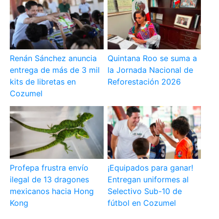
Renán Sánchez anuncia
Quintana Roo se suma a
entrega de más de 3 mil
la Jornada Nacional de
kits de libretas en
Reforestación 2026
Cozumel
Profepa frustra envío
¡Equipados para ganar!
ilegal de 13 dragones
Entregan uniformes al
mexicanos hacia Hong
Selectivo Sub-10 de
Kong
fútbol en Cozumel