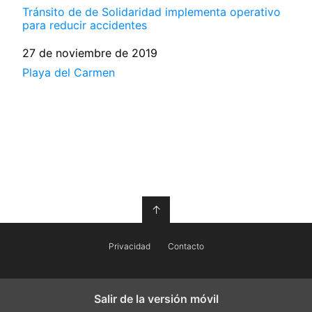
Tránsito de de Solidaridad implementa operativo
para reducir accidentes
Fecha
27 de noviembre de 2019
Respecto a
Playa del Carmen
↑
Privacidad
Contacto
Salir de la versión móvil