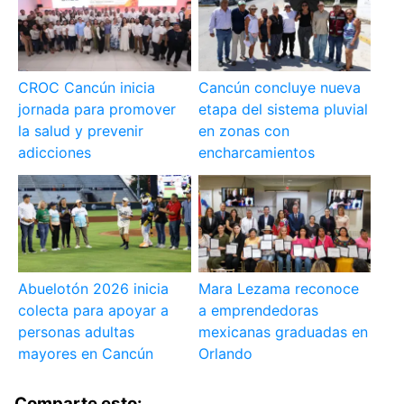
CROC Cancún inicia
Cancún concluye nueva
jornada para promover
etapa del sistema pluvial
la salud y prevenir
en zonas con
adicciones
encharcamientos
Abuelotón 2026 inicia
Mara Lezama reconoce
colecta para apoyar a
a emprendedoras
personas adultas
mexicanas graduadas en
mayores en Cancún
Orlando
Comparte esto: