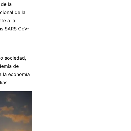
 de la
cional de la
te a la
rus SARS CoV-
mo sociedad,
ndemia de
a la economía
ias.