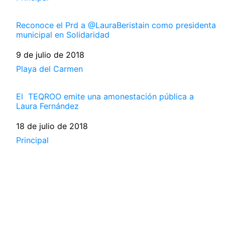
Reconoce el Prd a @LauraBeristain como presidenta
municipal en Solidaridad
Fecha
9 de julio de 2018
Respecto a
Playa del Carmen
El TEQROO emite una amonestación pública a
Laura Fernández
Fecha
18 de julio de 2018
Respecto a
Principal