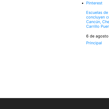
Pinterest
Escuelas de
concluyen c
Cancún, Che
Carrillo Pue
Fecha
6 de agosto
Respecto a
Principal