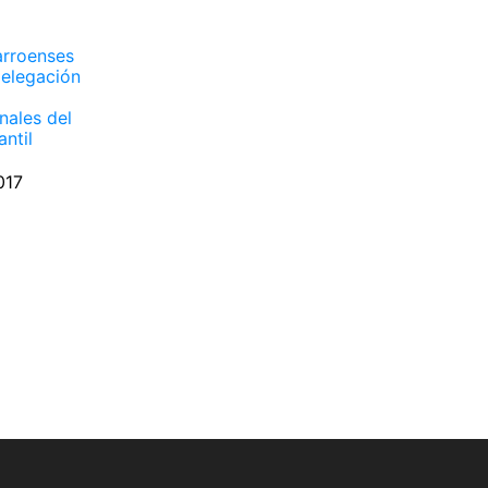
arroenses
delegación
s
nales del
antil
017