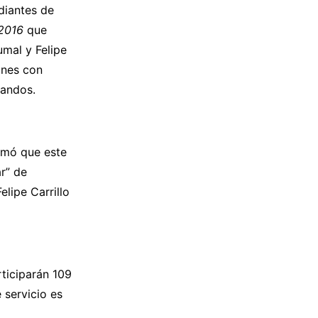
diantes de
2016
que
mal y Felipe
ones con
candos.
rmó que este
r” de
lipe Carrillo
rticiparán 109
 servicio es