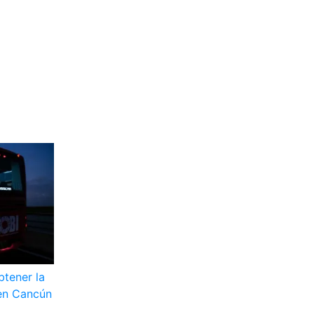
btener la
 en Cancún