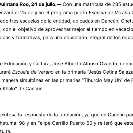
intana Roo, 24 de julio.—
Con una matrícula de 235 estu
nzará el 25 de julio el programa piloto
Escuela de Verano 
de tres escuelas de la entidad, ubicadas en Cancún, Chetu
o, con el objetivo de aprovechar mejor el tiempo en vacaci
dicas y formativas, para una educación integral de los edu
de Educación y Cultura, José Alberto Alonso Ovando, confi
gurará
Escuela de Verano
en la primaria “Jesús Cetina Salaza
manera simultánea en las primarias “Tiburcio May Uh” de Fe
a Khalo” de Cancún.
exitosa la respuesta de la población, ya que en Cancún pa
etumal 98 y en Felipe Carrillo Puerto 60 y reiteró que este
uita.