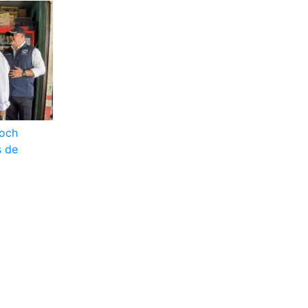
toch
s de