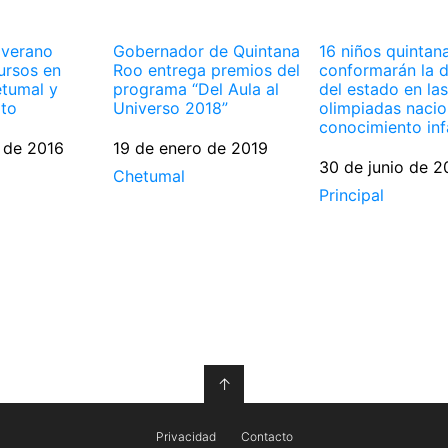
 verano
Gobernador de Quintana
16 niños quintan
ursos en
Roo entrega premios del
conformarán la 
tumal y
programa “Del Aula al
del estado en la
rto
Universo 2018”
olimpiadas nacio
conocimiento inf
 de 2016
Fecha
19 de enero de 2019
Fecha
30 de junio de 2
Respecto a
Chetumal
Respecto a
Principal
↑
Privacidad
Contacto