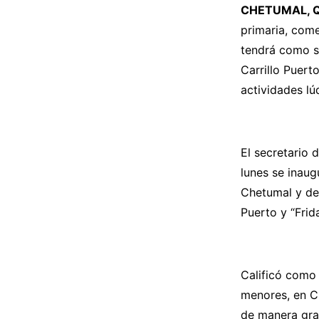
CHETUMAL, Qu
primaria, come
tendrá como se
Carrillo Puert
actividades lú
El secretario 
lunes se inau
Chetumal y de 
Puerto y “Frid
Calificó como 
menores, en Ch
de manera grat