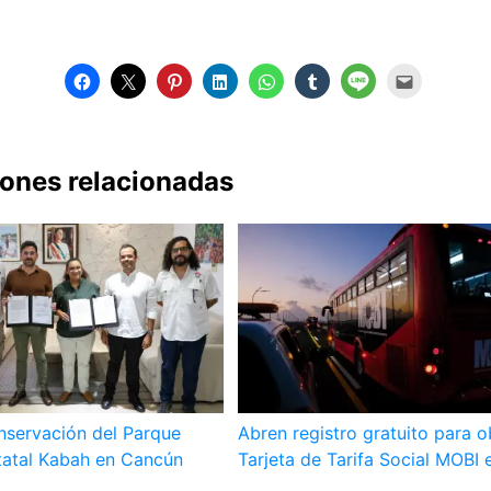
iones relacionadas
nservación del Parque
Abren registro gratuito para o
tatal Kabah en Cancún
Tarjeta de Tarifa Social MOBI