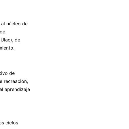
al núcleo de
 de
(Ulac), de
miento.
tivo de
e recreación,
el aprendizaje
os ciclos