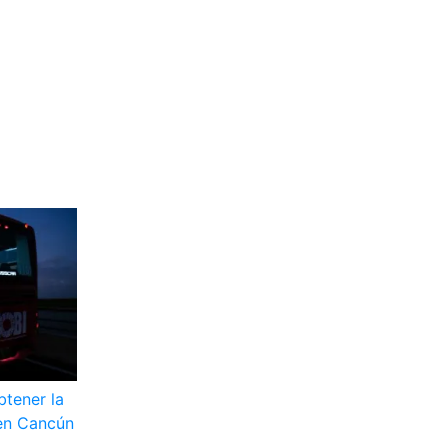
btener la
 en Cancún