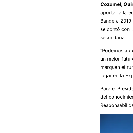
Cozumel, Quin
aportar a la e
Bandera 2019,
se contó con l
secundaria.
“Podemos aport
un mejor futur
marquen el rum
lugar en la Ex
Para el Presid
del conocimien
Responsabilida