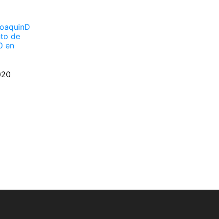
JoaquinD
nto de
0 en
020