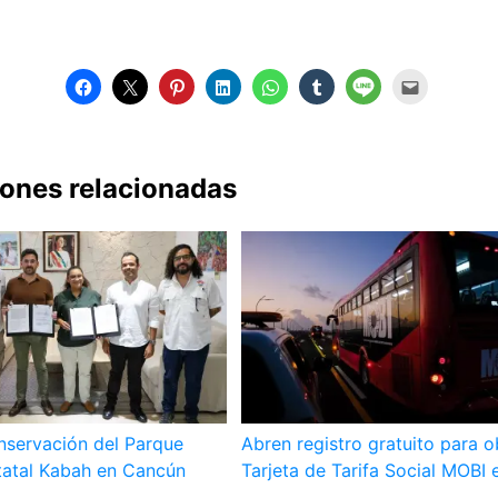
iones relacionadas
nservación del Parque
Abren registro gratuito para o
tatal Kabah en Cancún
Tarjeta de Tarifa Social MOBI