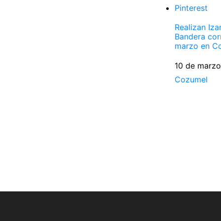
Pinterest
Realizan Iz
Bandera cor
marzo en C
Fecha
10 de marz
Respecto a
Cozumel