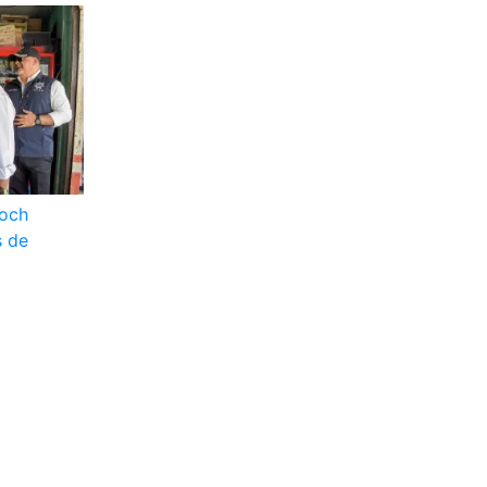
toch
s de