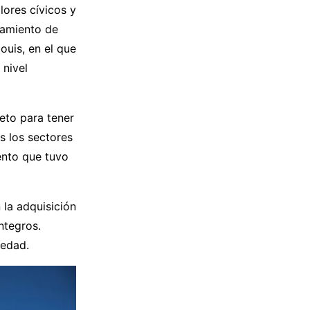
lores cívicos y
Izamiento de
uis, en el que
 nivel
eto para tener
s los sectores
ento que tuvo
 la adquisición
ntegros.
iedad.