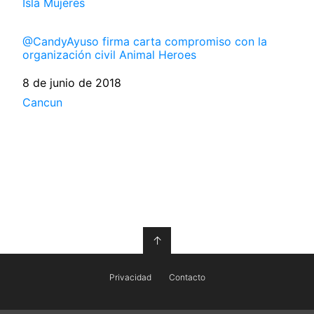
Respecto a
Isla Mujeres
@CandyAyuso firma carta compromiso con la
organización civil Animal Heroes
Fecha
8 de junio de 2018
Respecto a
Cancun
↑
Privacidad
Contacto