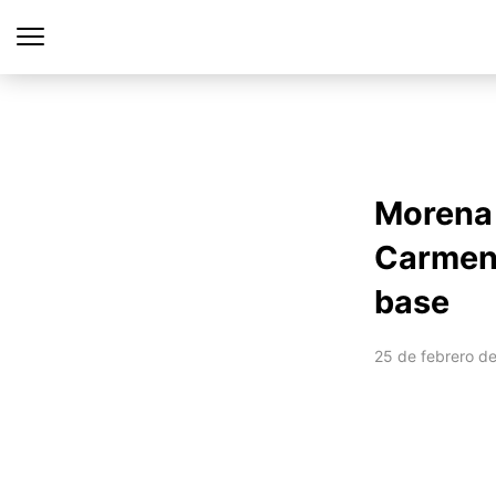
Morena 
Carmen 
base
25 de febrero d