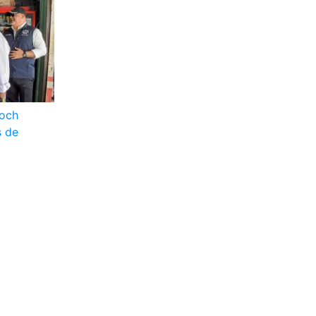
toch
s de