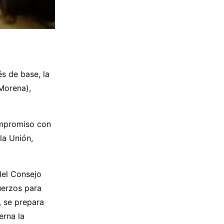
s de base, la
Morena),
ompromiso con
la Unión,
del Consejo
uerzos para
, se prepara
erna la