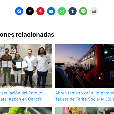
iones relacionadas
nservación del Parque
Abren registro gratuito para o
tatal Kabah en Cancún
Tarjeta de Tarifa Social MOBI