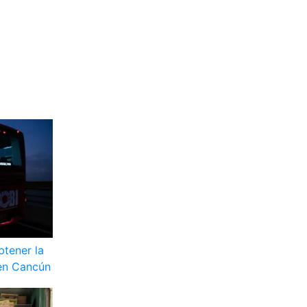
btener la
 en Cancún