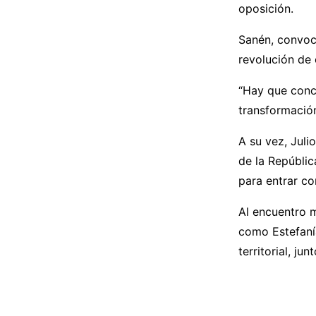
oposición.
Sanén, convocó
revolución de 
“Hay que conci
transformación”
A su vez, Juli
de la Repúblic
para entrar co
Al encuentro m
como Estefaní
territorial, ju