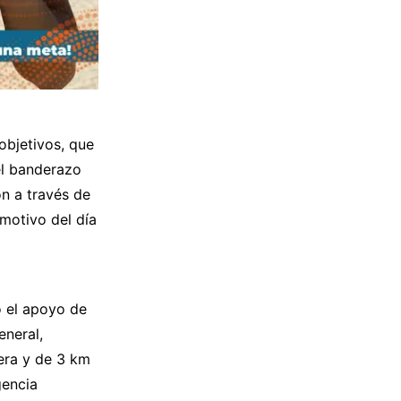
objetivos, que
 el banderazo
on a través de
motivo del día
o el apoyo de
eneral,
rera y de 3 km
gencia