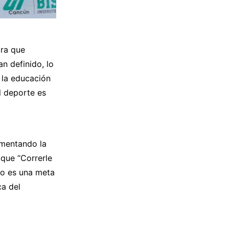
ara que
n definido, lo
e la educación
l deporte es
omentando la
 que “Correrle
mo es una meta
ca del