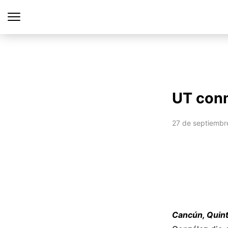
UT conm
27 de septiembr
Cancún, Quin