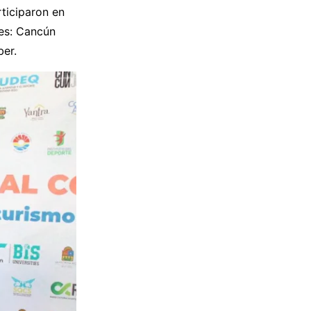
ticiparon en
res: Cancún
ber.