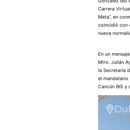
González dio e
Carrera Virtu
Meta”, en con
coincidió con 
nueva normalid
En un mensaje 
Mtro. Julián A
la Secretaría 
el mandatario 
Cancún BIS y q