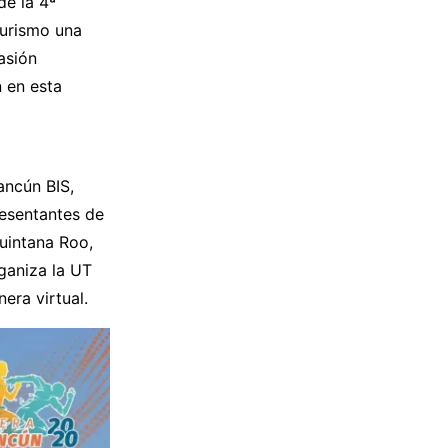
de la 4ª
Turismo una
asión
n en esta
ancún BIS,
resentantes de
uintana Roo,
rganiza la UT
era virtual.