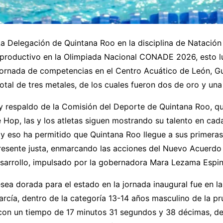
a Delegación de Quintana Roo en la disciplina de Natación
productivo en la Olimpiada Nacional CONADE 2026, esto l
 jornada de competencias en el Centro Acuático de León, G
otal de tres metales, de los cuales fueron dos de oro y una
y respaldo de la Comisión del Deporte de Quintana Roo, q
Hop, las y los atletas siguen mostrando su talento en cad
y eso ha permitido que Quintana Roo llegue a sus primeras
resente justa, enmarcando las acciones del Nuevo Acuerdo 
esarrollo, impulsado por la gobernadora Mara Lezama Espi
sea dorada para el estado en la jornada inaugural fue en l
arcía, dentro de la categoría 13-14 años masculino de la p
 con un tiempo de 17 minutos 31 segundos y 38 décimas, d