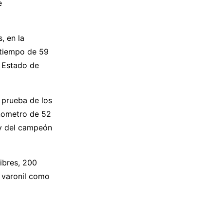
e
, en la
 tiempo de 59
l Estado de
 prueba de los
nometro de 52
 y del campeón
ibres, 200
 varonil como