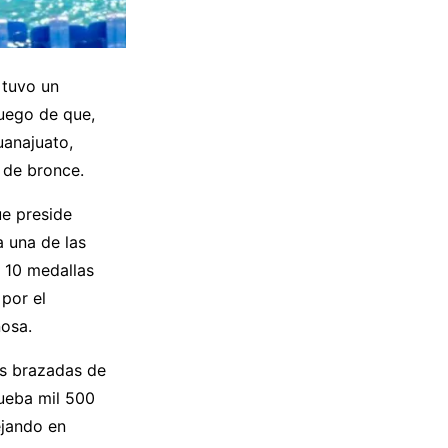
 tuvo un
uego de que,
uanajuato,
 de bronce.
ue preside
a una de las
 10 medallas
por el
nosa.
as brazadas de
rueba mil 500
ejando en