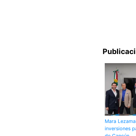
Publicac
Mara Lezama 
inversiones pa
de Cancún