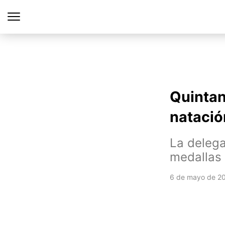
Quintan
nataci
La delega
medallas 
6 de mayo de 2