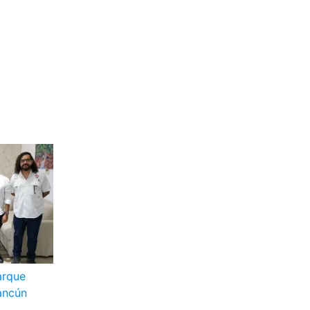
arque
ancún