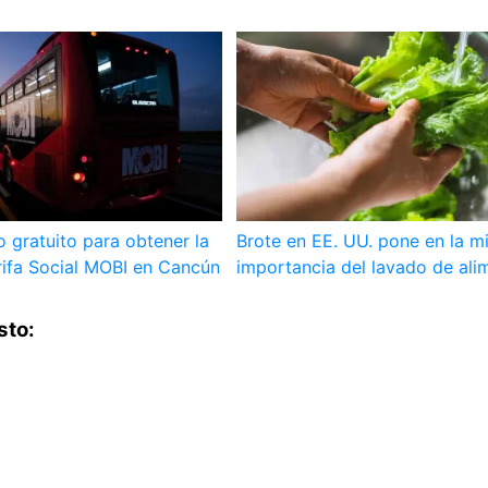
o gratuito para obtener la
Brote en EE. UU. pone en la mi
rifa Social MOBI en Cancún
importancia del lavado de ali
sto: