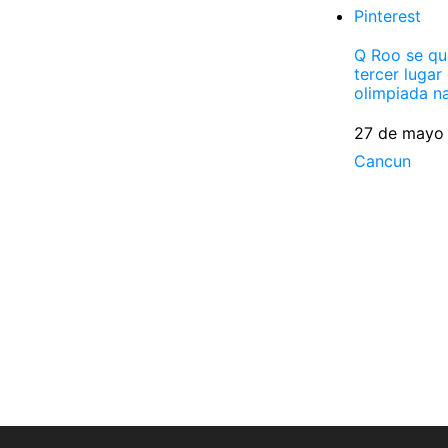
Pinterest
Q Roo se qu
tercer lugar
olimpiada na
Fecha
27 de mayo
Respecto a
Cancun