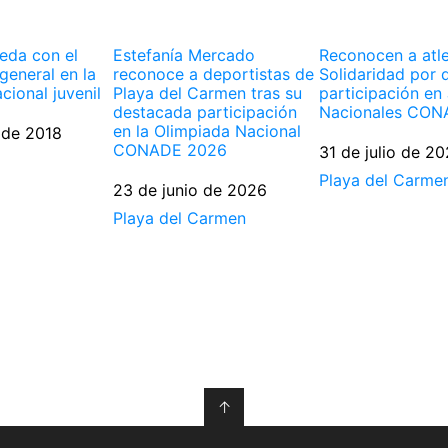
eda con el
Estefanía Mercado
Reconocen a atl
 general en la
reconoce a deportistas de
Solidaridad por 
cional juvenil
Playa del Carmen tras su
participación en
destacada participación
Nacionales CON
en la Olimpiada Nacional
 de 2018
CONADE 2026
Fecha
31 de julio de 2
Respecto a
Playa del Carme
Fecha
23 de junio de 2026
Respecto a
Playa del Carmen
↑