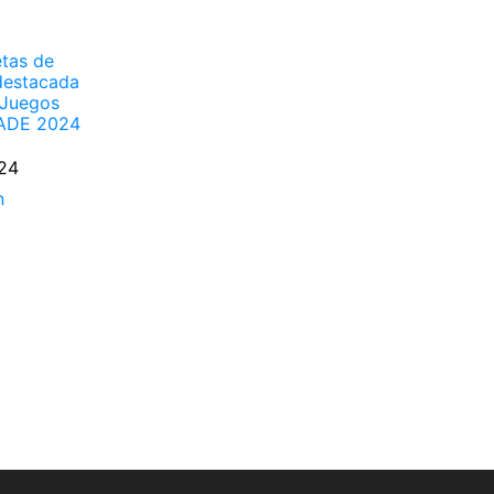
etas de
destacada
 Juegos
ADE 2024
024
n