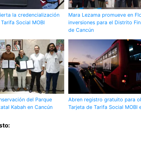
erta la credencialización
Mara Lezama promueve en Flo
a Tarifa Social MOBI
inversiones para el Distrito Fi
de Cancún
nservación del Parque
Abren registro gratuito para o
tatal Kabah en Cancún
Tarjeta de Tarifa Social MOBI
sto: