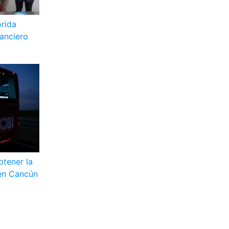
rida
nanciero
btener la
 en Cancún