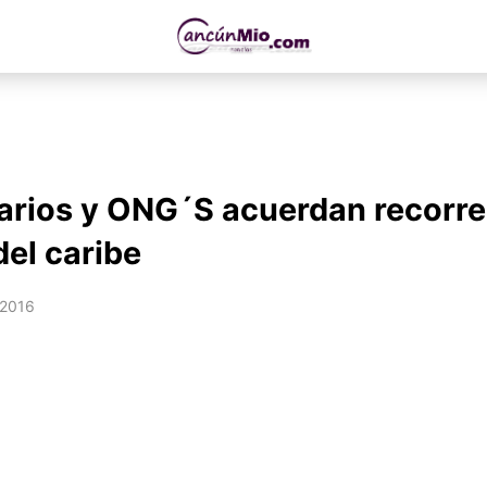
rios y ONG´S acuerdan recorre
del caribe
 2016