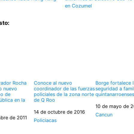
en Cozumel
sto:
vador Rocha
Conoce al nuevo
Borge fortalece 
o nuevo
coordinador de las fuerzas
seguridad a fami
io de
policiales de la zona norte
quintanarroense
blica en la
de Q Roo
Fecha
10 de mayo de 2
Fecha
14 de octubre de 2016
Respecto a
Cancun
mbre de 2011
Respecto a
Policiacas