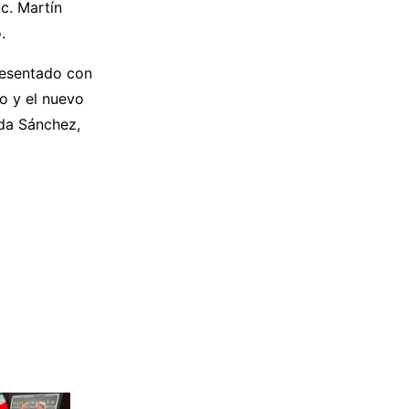
c. Martín
.
resentado con
lo y el nuevo
ada Sánchez,