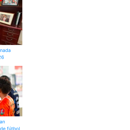
rnada
26
gan
 de fútbol