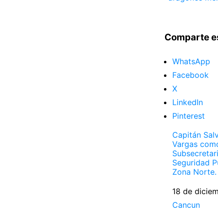
Comparte e
WhatsApp
Facebook
X
LinkedIn
Pinterest
Capitán Sal
Vargas com
Subsecretar
Seguridad Pú
Zona Norte.
Fecha
18 de dicie
Respecto a
Cancun