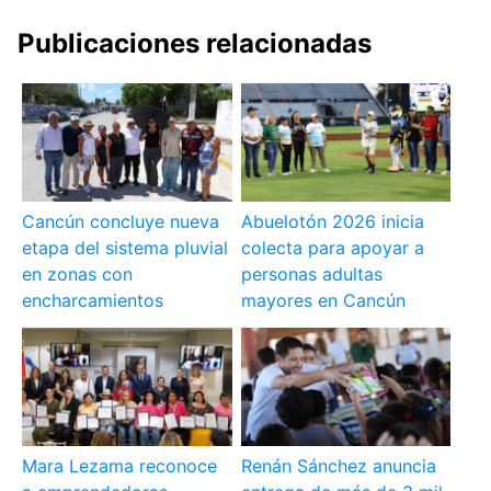
Publicaciones relacionadas
Cancún concluye nueva
Abuelotón 2026 inicia
etapa del sistema pluvial
colecta para apoyar a
en zonas con
personas adultas
encharcamientos
mayores en Cancún
Mara Lezama reconoce
Renán Sánchez anuncia