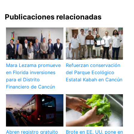
Publicaciones relacionadas
Mara Lezama promueve
Refuerzan conservación
en Florida inversiones
del Parque Ecológico
para el Distrito
Estatal Kabah en Cancún
Financiero de Cancún
Abren registro gratuito
Brote en EE. UU. pone en