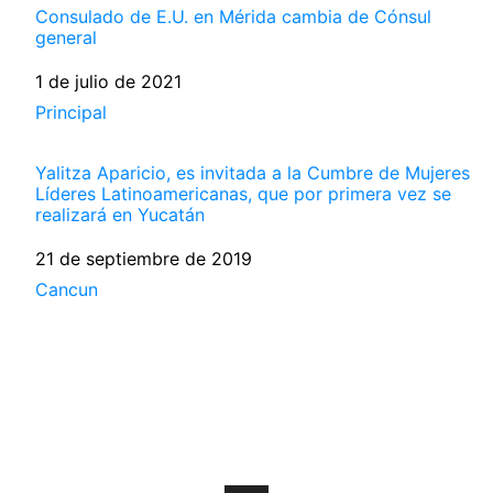
Consulado de E.U. en Mérida cambia de Cónsul
general
Fecha
1 de julio de 2021
Respecto a
Principal
Yalitza Aparicio, es invitada a la Cumbre de Mujeres
Líderes Latinoamericanas, que por primera vez se
realizará en Yucatán
Fecha
21 de septiembre de 2019
Respecto a
Cancun