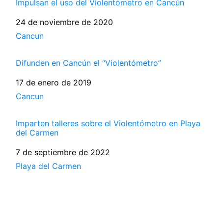
Impulsan el uso del Violentómetro en Cancún
Fecha
24 de noviembre de 2020
Respecto a
Cancun
Difunden en Cancún el “Violentómetro”
Fecha
17 de enero de 2019
Respecto a
Cancun
Imparten talleres sobre el Violentómetro en Playa
del Carmen
Fecha
7 de septiembre de 2022
Respecto a
Playa del Carmen