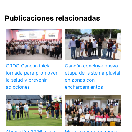
Publicaciones relacionadas
CROC Cancún inicia
Cancún concluye nueva
jornada para promover
etapa del sistema pluvial
la salud y prevenir
en zonas con
adicciones
encharcamientos
Abuelotón 2026 inicia
Mara Lezama reconoce